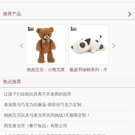
推荐产品
抱抱宝贝：小熊克莱
氨超羽绒棉系列：牛
氨超羽绒棉
尔
头梗抱枕
肠抱
热点推荐
让孩子们自制玩具离不开老师的指导
泰迪熊与巧克力的邂逅-德菲丝巧克力定制
抱抱宝贝玩具与麦当劳共同挑战3天极限定制！
西安麦当劳（餐厅食品）有限公司