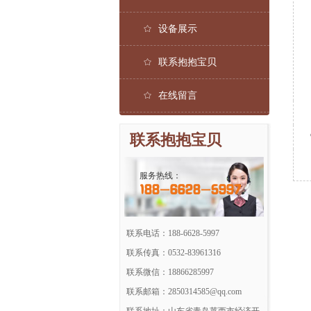
设备展示
联系抱抱宝贝
在线留言
联系抱抱宝贝
服务热线：
188-6628-5997
联系电话：188-6628-5997
联系传真：0532-83961316
联系微信：18866285997
联系邮箱：2850314585@qq.com