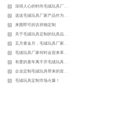
深得人心的时尚毛绒玩具厂家礼品
选送毛绒玩具厂家产品作为礼物的意义与价值
来图即可的吉祥物定制
关于毛绒玩具定制的玩具品质标准有哪些
五月黄金月，毛绒玩具厂家一大超波萌玩具来袭
毛绒玩具厂家何时会迎来革新的艳阳天
有爱的童年离不开毛绒玩具定制陪伴
企业定制毛绒玩具带来的宣传效果究竟有多大
毛绒玩具定制市场火爆！