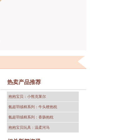
热卖产品推荐
抱抱宝贝：小熊克莱尔
氨超羽绒棉系列：牛头梗抱枕
氨超羽绒棉系列：香肠抱枕
抱抱宝贝玩具：温柔河马