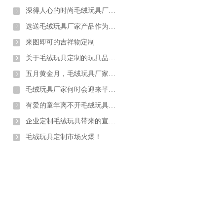
深得人心的时尚毛绒玩具厂家礼品
选送毛绒玩具厂家产品作为礼物的意义与价值
来图即可的吉祥物定制
关于毛绒玩具定制的玩具品质标准有哪些
五月黄金月，毛绒玩具厂家一大超波萌玩具来袭
毛绒玩具厂家何时会迎来革新的艳阳天
有爱的童年离不开毛绒玩具定制陪伴
企业定制毛绒玩具带来的宣传效果究竟有多大
毛绒玩具定制市场火爆！