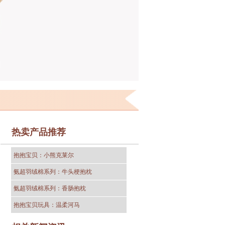
热卖产品推荐
抱抱宝贝：小熊克莱尔
氨超羽绒棉系列：牛头梗抱枕
氨超羽绒棉系列：香肠抱枕
抱抱宝贝玩具：温柔河马