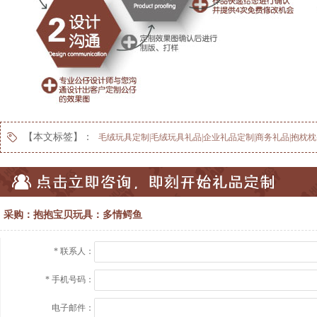
【本文标签】：
毛绒玩具定制|毛绒玩具礼品|企业礼品定制|商务礼品|抱枕枕
采购：抱抱宝贝玩具：多情鳄鱼
*
联系人：
*
手机号码：
电子邮件：